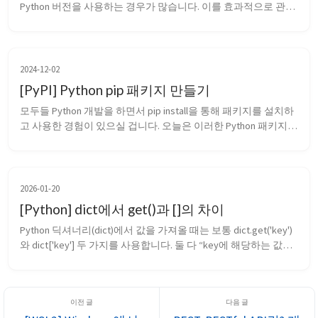
Python 버전을 사용하는 경우가 많습니다. 이를 효과적으로 관리
하기 위해 가상환경을 사용하는 것이 필수적입니다. 이번 포스팅
에서는 Python 가상환경의 개념과 생성 방법, 그리고 활용 방법
에 대해 다뤄보겠습니다. 1. 가상환경이란? 가상환경(Virtual 
Environment)은 특...
2024-12-02
[PyPI] Python pip 패키지 만들기
모두들 Python 개발을 하면서 pip install을 통해 패키지를 설치하
고 사용한 경험이 있으실 겁니다. 오늘은 이러한 Python 패키지
를 직접 만들고, 전 세계적으로 배포할 수 있는 방법에 대해 알아
보겠습니다. 1. PyPI 회원 가입 PyPI(Python Package Index)는 
Python 패키지를 공유하고, 관리할 수 있는 패키...
2026-01-20
[Python] dict에서 get()과 []의 차이
Python 딕셔너리(dict)에서 값을 가져올 때는 보통 dict.get('key')
와 dict['key'] 두 가지를 사용합니다. 둘 다 “key에 해당하는 값을 
조회한다”는 점은 같지만, 동작 방식과 쓰임새가 다릅니다. 1. 기
본 동작 차이 key가 없을 때 dict['key']는 예외(KeyError)를 발생시
키고, dict.get('key...