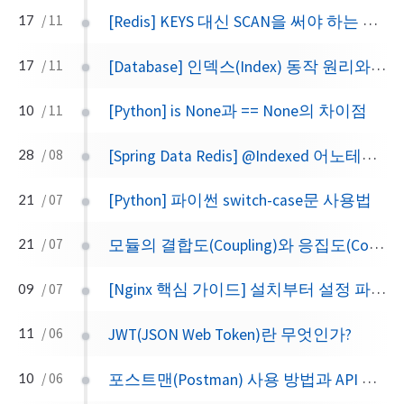
[Redis] KEYS 대신 SCAN을 써야 하는 이유
17
/ 11
[Database] 인덱스(Index) 동작 원리와 장단점
17
/ 11
[Python] is None과 == None의 차이점
10
/ 11
[Spring Data Redis] @Indexed 어노테이션 사용 주의 사항과 문제 해결 방법
28
/ 08
[Python] 파이썬 switch-case문 사용법
21
/ 07
모듈의 결합도(Coupling)와 응집도(Cohesion)
21
/ 07
[Nginx 핵심 가이드] 설치부터 설정 파일 구조까지
09
/ 07
JWT(JSON Web Token)란 무엇인가?
11
/ 06
포스트맨(Postman) 사용 방법과 API 요청 테스트
10
/ 06