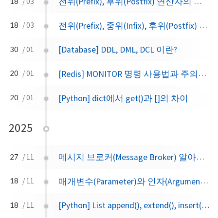
전위(Prefix), 후위(Postfix) 연산자의 차이
18
/ 03
전위(Prefix), 중위(Infix), 후위(Postfix) 표기법
18
/ 03
[Database] DDL, DML, DCL 이란?
30
/ 01
[Redis] MONITOR 명령 사용법과 주의사항
20
/ 01
[Python] dict에서 get()과 []의 차이
20
/ 01
2025
메시지 브로커(Message Broker) 알아보기
27
/ 11
매개변수(Parameter)와 인자(Argument)의 차이
18
/ 11
[Python] List append(), extend(), insert()의 차이
18
/ 11