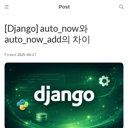
Post
[Django] auto_now와
auto_now_add의 차이
Posted
2025-04-17