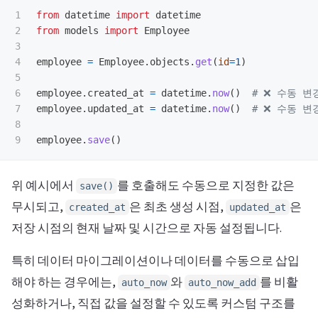
1

from
datetime
import
datetime
2

from
models
import
Employee
3

4

employee
=
Employee
.
objects
.
get
(
id
=
1
)
5

6

employee
.
created_at
=
datetime
.
now
()
7

employee
.
updated_at
=
datetime
.
now
()
8

employee
.
save
()
위 예시에서
를 호출해도 수동으로 지정한 값은
save()
무시되고,
은 최초 생성 시점,
은
created_at
updated_at
저장 시점의 현재 날짜 및 시간으로 자동 설정됩니다.
특히 데이터 마이그레이션이나 데이터를 수동으로 삽입
해야 하는 경우에는,
와
를 비활
auto_now
auto_now_add
성화하거나, 직접 값을 설정할 수 있도록 커스텀 구조를