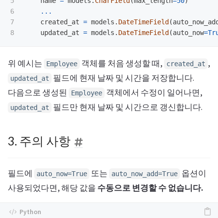
5

name
=
models
.
CharField
(
max_length
=
50
)
6

...
7

created_at
=
models
.
DateTimeField
(
auto_now_ad
updated_at
=
models
.
DateTimeField
(
auto_now
=
Tr
위 예시는
객체를 처음 생성할 때,
,
Employee
created_at
필드에 현재 날짜 및 시간을 저장합니다.
updated_at
다음으로 생성된
객체에서 수정이 일어나면,
Employee
필드만 현재 날짜 및 시간으로 갱신합니다.
updated_at
3. 주의 사항
필드에
또는
옵션이
auto_now=True
auto_now_add=True
사용되었다면, 해당 값을
수동으로 변경할 수 없습니다.