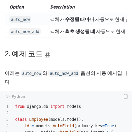
Option
Description
객체가
수정될 때마다
자동으로 현재 날
auto_now
객체가
최초 생성될 때
자동으로 현재 날
auto_now_add
2. 예제 코드
아래는
와
옵션의 사용 예시입니
auto_now
auto_now_add
다.
1

from
django.db
import
models
2

3

class
Employee
(
models
.
Model
):
4

id
=
models
.
AutoField
(
primary_key
=
True
)