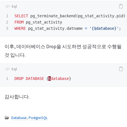
1

SELECT
pg_terminate_backend
(
pg_stat_activity
.
pid
)
2

FROM
pg_stat_activity
WHERE
pg_stat_activity
.
datname
=
'{$database}'
;
이후, 데이터베이스 Drop을 시도하면 성공적으로 수행될
것 입니다.
DROP
DATABASE
{
$
database
}
감사합니다.
Database
,
PostgreSQL