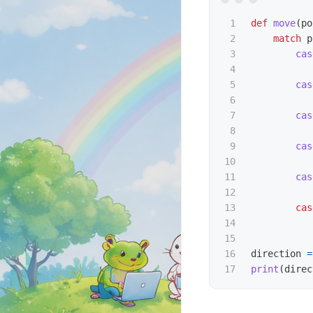
1

def
move
(
po
2

match
p
3

cas
4

5

cas
6

7

cas
8

9

cas
10

11

cas
12

13

cas
14

15

16

direction
=
print
(
direc