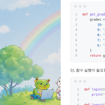
1

def
get_grad
2

grades
=
3

10
:
4

9
:
'
5

8
:
'
6

7
:
'
7

6
:
'
8

}
return
g
단, 함수 실행이 필요
1

def
login
()
2

print
(
'
3

4

def
logout
(