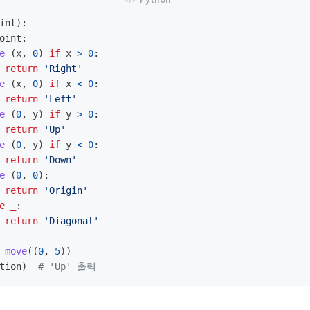
int
):
oint
:
e 
(
x
,
0
)
if
x
>
0
:
return
'
Right
'
e 
(
x
,
0
)
if
x
<
0
:
return
'
Left
'
e 
(
0
,
y
)
if
y
>
0
:
return
'
Up
'
e 
(
0
,
y
)
if
y
<
0
:
return
'
Down
'
e 
(
0
,
0
):
return
'
Origin
'
e
_
:
return
'
Diagonal
'
move
((
0
,
5
))
tion
)