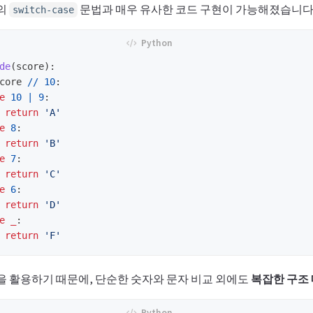
어의
문법과 매우 유사한 코드 구현이 가능해졌습니다
switch-case
de
(
score
):
core
//
10
:
e
10
|
9
:
return
'
A
'
e
8
:
return
'
B
'
e
7
:
return
'
C
'
e
6
:
return
'
D
'
e
_
:
return
'
F
'
칭을 활용하기 때문에, 단순한 숫자와 문자 비교 외에도
복잡한 구조