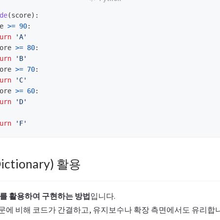
de
(
score
):
e
>=
90
:
urn
'
A
'
ore
>=
80
:
urn
'
B
'
ore
>=
70
:
urn
'
C
'
ore
>=
60
:
urn
'
D
'
urn
'
F
'
ctionary) 활용
를 활용하여 구현하는 방법
입니다.
문에 비해 코드가 간결하고, 유지보수나 확장 측면에서도 유리합니