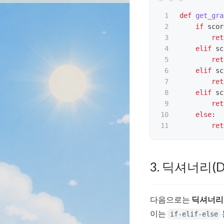
1

def
get_gra
2

if
scor
3

ret
4

elif
sc
5

ret
6

elif
sc
7

ret
8

elif
sc
9

ret
10

else
:
ret
3. 딕셔너리(Di
다음으로는
딕셔너리
이는
if-elif-else