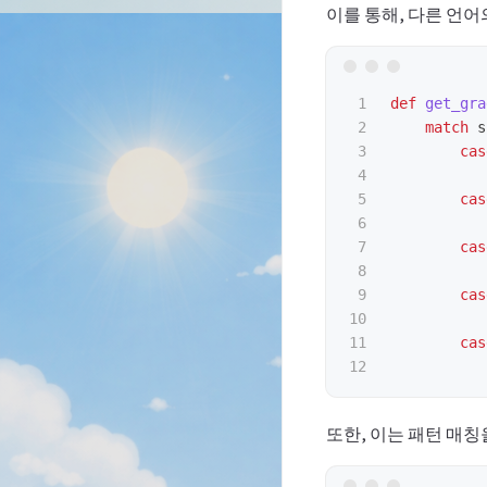
이를 통해, 다른 언
1

def
get_gra
2

match
s
3

cas
4

5

cas
6

7

cas
8

9

cas
10

11

cas
또한, 이는 패턴 매