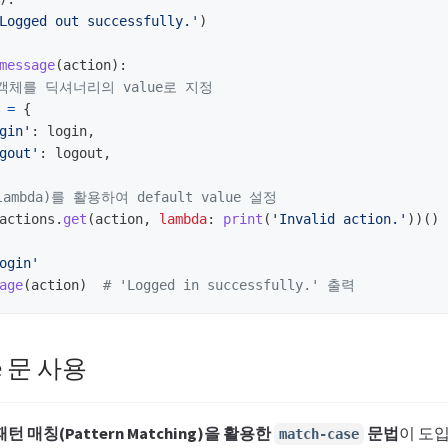
Logged out successfully.
'
)
message
(
action
):
=
{
gin
'
:
login
,
gout
'
:
logout
,
actions
.
get
(
action
,
lambda
:
print
(
'
Invalid action.
'
))()
ogin
'
age
(
action
)
se 문 사용
패턴 매칭(Pattern Matching)을 활용한
문법
이 도
match-case