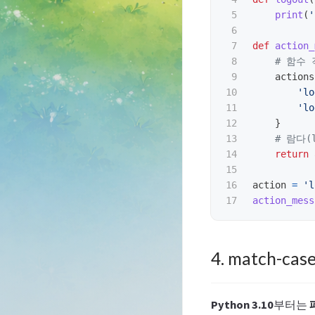
5

print
(
'
6

7

def
action_
8

9

actions
10

'
lo
11

'
lo
12

}
13

14

return
15

16

action
=
'
l
action_mess
4. match-ca
Python 3.10
부터는