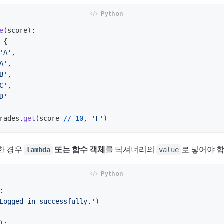
e
(
score
):
{
'
A
'
,
A
'
,
B
'
,
C
'
,
D
'
rades
.
get
(
score
//
10
,
'
F
'
)
한 경우
또는 함수 객체
를 딕셔너리의
로 넣어야 합
lambda
value
:
Logged in successfully.
'
)
):