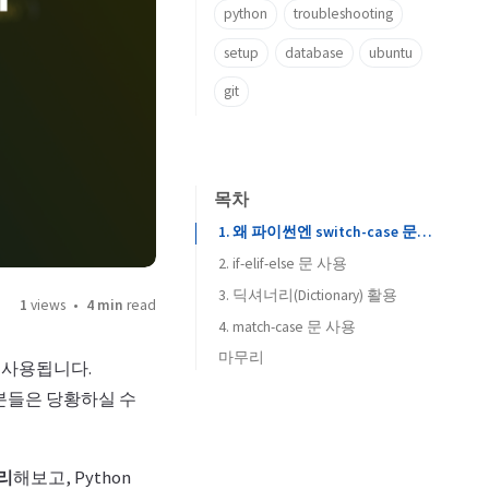
python
troubleshooting
setup
database
ubuntu
git
목차
1. 왜 파이썬엔 switch-case 문이 없을까?
2. if-elif-else 문 사용
3. 딕셔너리(Dictionary) 활용
1
views
4 min
read
4. match-case 문 사용
마무리
 사용됩니다.
분들은 당황하실 수
리
해보고, Python