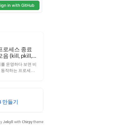
x] 프로세스 종료
(kill, pkill,
를 운영하다 보면 비
 동작하는 프로세스
나, 포트를 점유한 프
제로 종료해야 하는 
합니다. 이번 포스팅
로세스를 종료하는 명
SB 만들기
시그널의 개념을 정리
. 프로세스 확인 방
ux] 프로세스 확인 명령
top, lsof, ss) 포스팅
by
Jekyll
with
Chirpy
theme
요. ...