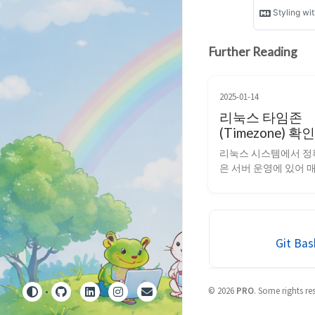
Further Reading
2025-01-14
리눅스 타임존
(Timezone) 확
방법
리눅스 시스템에서 정
은 서버 운영에 있어 매
요소 중 하나입니다. 
존(Timezone)을 의도
설정하는 것은 매우 중
현재 시스템의 타임존
Git B
기 위해서는 timedate
를 사용합니다. $ timedat
Local time: Tue 2025-01-
©
2026
PRO
.
Some rights re