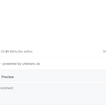
r
CC BY 4.0
by the author.
S