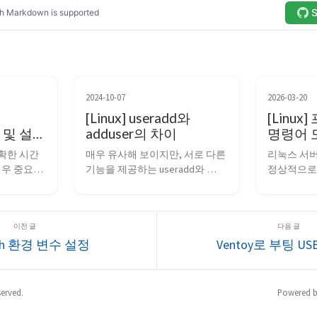
2024-10-07
2026-03-20
[Linux] useradd와
[Linu
인 및 설정
adduser의 차이
명령어 모음 
fuser)
확한 시간
매우 유사해 보이지만, 서로 다른 
리눅스 서버
우 중요한 
기능을 제공하는 useradd와 
정상적으로
따라서, 타임
adduser 명령어에 대해 알아보겠
를 종료하거
에 알맞게 
습니다. 들어가기 앞서, 필자는 
로세스를 강
요합니다. 
Ubuntu를 기본 환경으로 사용합
상황이 발생
을 확인하
니다. 간단히 결론부터 말씀드리
에서는 프
ash 환경 변수 설정
Ventoy로 부팅 U
ctl 명령어
자면 두 가지 기능의 큰 차이는 아
령어들과 
ectl 
래와 같습니다. useradd 사용자
해보겠습니다
14 ...
의 홈 디렉토리를 자동으로 생성
법은 [Lin
하지 않는다....
어 모음 (ps, 
served.
Powered 
을 참고해주세