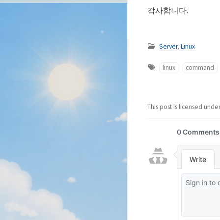
감사합니다.
Server
,
Linux
linux
command
This post is licensed unde